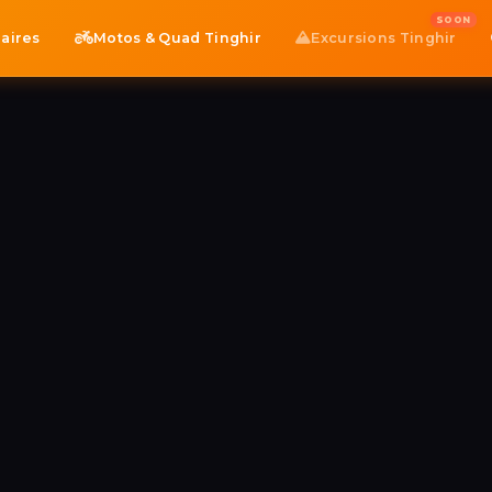
aires
Motos & Quad Tinghir
Excursions Tinghir